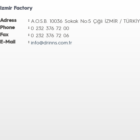
Izmir Factory
Adress
:
A.O.S.B. 10036 Sokak No:5 Çiğli İZMİR / TÜRKİ
Phone
:
0 232 376 72 00
Fax
:
0 232 376 72 06
E-Mail
:
info@drinns.com.tr