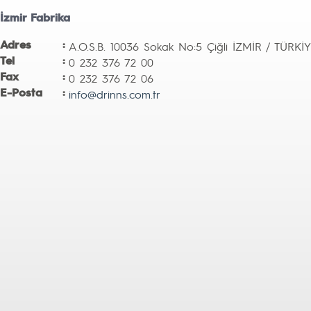
İzmir Fabrika
Adres
:
A.O.S.B. 10036 Sokak No:5 Çiğli İZMİR / TÜRKİ
Tel
:
0 232 376 72 00
Fax
:
0 232 376 72 06
E-Posta
:
info@drinns.com.tr